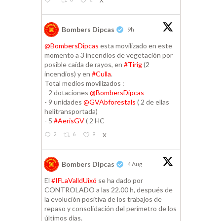
X
Bombers Dipcas
9h
@BombersDipcas
esta movilizado en este
momento a 3 incendios de vegetación por
posible caída de rayos, en
#Tirig
(2
incendios) y en
#Culla
.
Total medios movilizados :
- 2 dotaciones
@BombersDipcas
- 9 unidades
@GVAbforestals
( 2 de ellas
helitransportada)
- 5
#AerisGV
( 2 HC
2
6
9
X
Bombers Dipcas
4 Aug
El
#IFLaValldUixó
se ha dado por
CONTROLADO a las 22.00 h, después de
la evolución positiva de los trabajos de
repaso y consolidación del perímetro de los
últimos días.