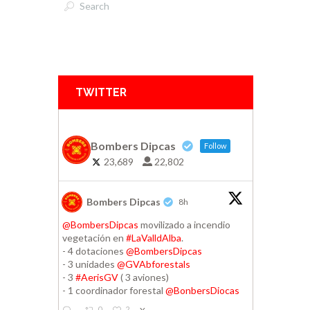
TWITTER
Bombers Dipcas
Follow
23,689
22,802
Bombers Dipcas
8h
@BombersDipcas
movilizado a incendio
vegetación en
#LaValldAlba
.
- 4 dotaciones
@BombersDipcas
- 3 unidades
@GVAbforestals
- 3
#AerisGV
( 3 aviones)
- 1 coordinador forestal
@BonbersDiocas
0
2