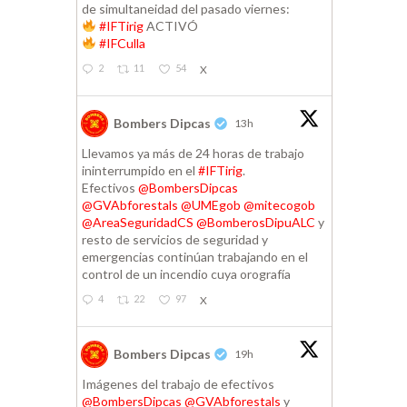
de simultaneidad del pasado viernes:
#IFTirig
ACTIVÓ
#IFCulla
2
11
54
X
Bombers Dipcas
13h
Llevamos ya más de 24 horas de trabajo
ininterrumpido en el
#IFTirig
.
Efectivos
@BombersDipcas
@GVAbforestals
@UMEgob
@mitecogob
@AreaSeguridadCS
@BomberosDipuALC
y
resto de servicios de seguridad y
emergencias continúan trabajando en el
control de un incendio cuya orografía
4
22
97
X
Bombers Dipcas
19h
Imágenes del trabajo de efectivos
@BombersDipcas
@GVAbforestals
y