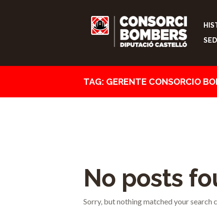
HIS
SED
TAG: GERENTE CONSORCIO B
No posts f
Sorry, but nothing matched your search cr