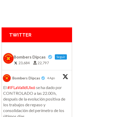
TWITTER
Bombers Dipcas
Seguir
23,684
22,797
Bombers Dipcas
4 Ago
El
#IFLaValldUixó
se ha dado por
CONTROLADO a las 22.00 h,
después de la evolución positiva de
los trabajos de repaso y
consolidación del perímetro de los
últimos días.