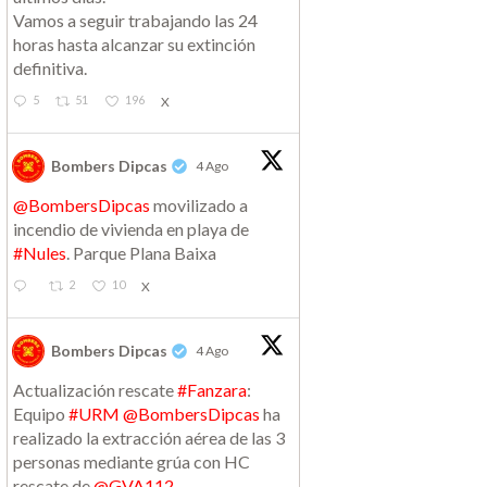
Vamos a seguir trabajando las 24
horas hasta alcanzar su extinción
definitiva.
5
51
196
X
Bombers Dipcas
4 Ago
@BombersDipcas
movilizado a
incendio de vivienda en playa de
#Nules
. Parque Plana Baixa
2
10
X
Bombers Dipcas
4 Ago
Actualización rescate
#Fanzara
:
Equipo
#URM
@BombersDipcas
ha
realizado la extracción aérea de las 3
personas mediante grúa con HC
rescate de
@GVA112
.