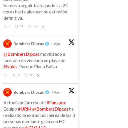
Vamos a seguir trabajando las 24
horas hasta alcanzar su extinción
definitiva.
5
51
196
X
Bombers Dipcas
4 Ago
@BombersDipcas
movilizado a
incendio de vivienda en playa de
#Nules
. Parque Plana Baixa
2
10
X
Bombers Dipcas
4 Ago
Actualización rescate
#Fanzara
:
Equipo
#URM
@BombersDipcas
ha
realizado la extracción aérea de las 3
personas mediante grúa con HC
rescate de
@GVA112
.