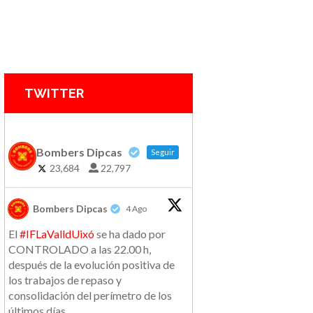
TWITTER
Bombers Dipcas
Seguir
23,684
22,797
Bombers Dipcas
4 Ago
El
#IFLaValldUixó
se ha dado por
CONTROLADO a las 22.00 h,
después de la evolución positiva de
los trabajos de repaso y
consolidación del perímetro de los
últimos días.