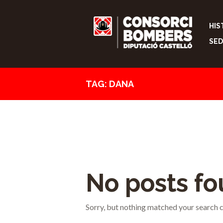
HIS
SED
TAG: DANA
No posts f
Sorry, but nothing matched your search cr