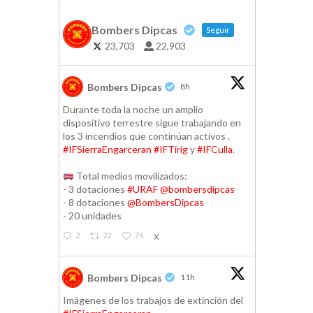
Bombers Dipcas
Seguir
23,703
22,903
Bombers Dipcas
8h
Durante toda la noche un amplio
dispositivo terrestre sigue trabajando en
los 3 incendios que continúan activos .
#IFSierraEngarceran
#IFTirig
y
#IFCulla
.
Total medios movilizados:
- 3 dotaciones
#URAF
@bombersdipcas
- 8 dotaciones
@BombersDipcas
- 20 unidades
2
22
76
X
Bombers Dipcas
11h
Imágenes de los trabajos de extinción del