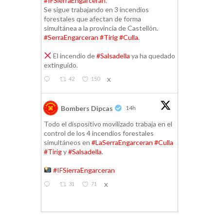
#IFSierraEngarceran
.
Se sigue trabajando en 3 incendios
forestales que afectan de forma
simultánea a la provincia de Castellón.
#SerraEngarceran
#Tirig
#Culla
.
El incendio de
#Salsadella
ya ha quedado
extinguido.
42
150
X
Bombers Dipcas
14h
Todo el dispositivo movilizado trabaja en el
control de los 4 incendios forestales
simultáneos en
#LaSerraEngarceran
#Culla
#Tirig
y
#Salsadella
.
#IFSierraEngarceran
31
71
X